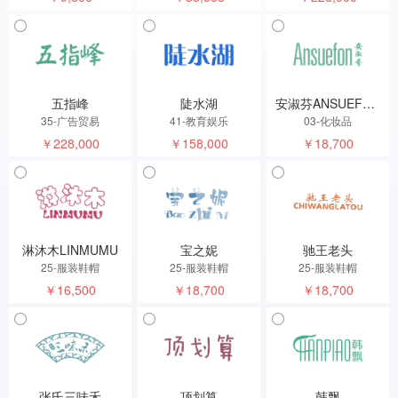
五指峰
陡水湖
安淑芬ANSUEFON
35-广告贸易
41-教育娱乐
03-化妆品
￥228,000
￥158,000
￥18,700
淋沐木LINMUMU
宝之妮
驰王老头
25-服装鞋帽
25-服装鞋帽
25-服装鞋帽
￥16,500
￥18,700
￥18,700
张氏三味禾
顶划算
韩飘