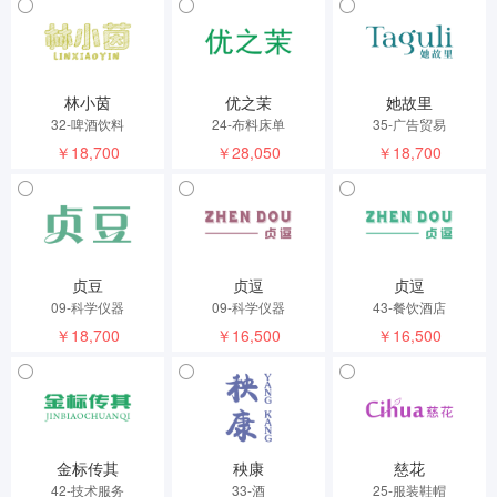
林小茵
优之茉
她故里
32-啤酒饮料
24-布料床单
35-广告贸易
￥18,700
￥28,050
￥18,700
贞豆
贞逗
贞逗
09-科学仪器
09-科学仪器
43-餐饮酒店
￥18,700
￥16,500
￥16,500
金标传其
秧康
慈花
42-技术服务
33-酒
25-服装鞋帽