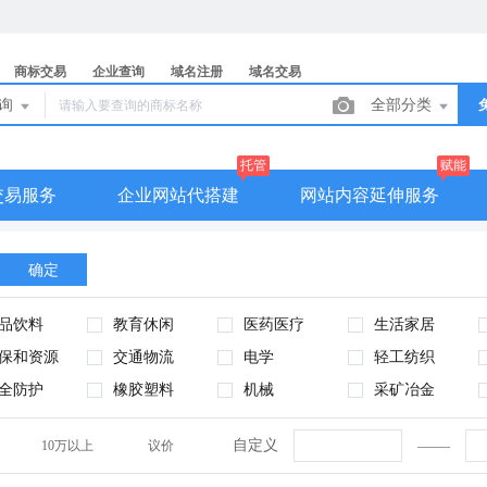
商标交易
企业查询
域名注册
域名交易
查询
全部分类
托管
赋能
交易服务
企业网站代搭建
网站内容延伸服务
确定
品饮料
教育休闲
医药医疗
生活家居
保和资源
交通物流
电学
轻工纺织
全防护
橡胶塑料
机械
采矿冶金
自定义
10万以上
议价