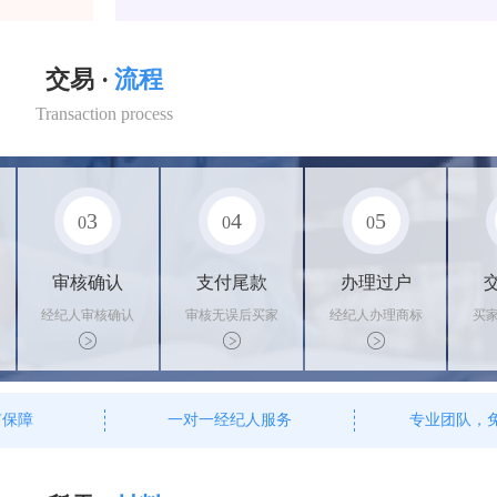
交易 ·
流程
Transaction process
3
4
5
0
0
0
审核确认
支付尾款
办理过户
经纪人审核确认
审核无误后买家
经纪人办理商标
买
商标状态
支付尾款，卖家
转让手续，交付
料
办理相关手续
相关证书
资
有保障
一对一经纪人服务
专业团队，