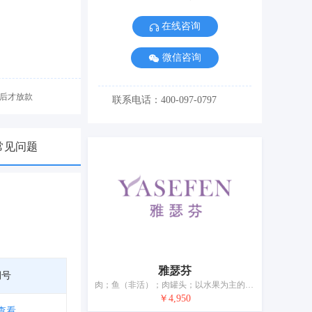
在线咨询
微信咨询
后才放款
联系电话：400-097-0797
常见问题
雅瑟芬
期号
肉；鱼（非活）；肉罐头；以水果为主的零食小吃；泡菜；蛋；酸奶；食用油脂；加工过的坚果；干食用菌
￥4,950
查看