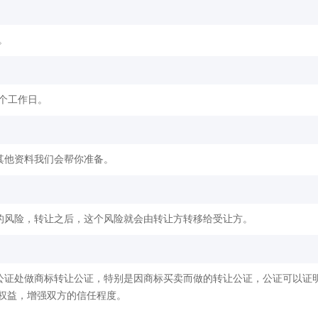
。
2个工作日。
其他资料我们会帮你准备。
的风险，转让之后，这个风险就会由转让方转移给受让方。
公证处做商标转让公证，特别是因商标买卖而做的转让公证，公证可以证
权益，增强双方的信任程度。