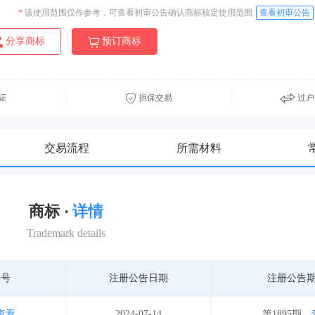
*
该使用范围仅作参考，可查看初审公告确认商标核定使用范围
查看初审公告
分享商标
预订商标
证
担保交易
过户
交易流程
所需材料
商标 ·
详情
Trademark details
期号
注册公告日期
注册公告
查看
2024-07-14
第1895期