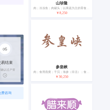
山珍隆
肉；冷冻鱼；肉罐头；以果蔬为主的零食小吃；腌制蔬菜；蛋；牛奶；食用油；干食用菌；豆腐制品
￥8,250
6
0
交易结束
参皇峡
家确认过户资
肉；食用燕窝；干贝；海参（非活）；食用鱼胶；鱼制食品；鱼子酱；鱼翅；水产罐头；鱼罐头
后，平台解冻
￥30,250
金支付卖家
免费咨询