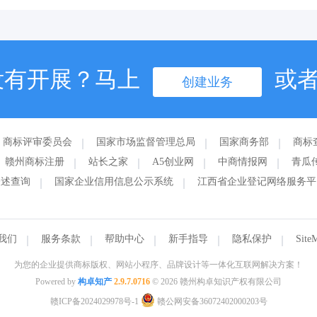
没有开展？马上
或
创建业务
商标评审委员会
国家市场监督管理总局
国家商务部
商标
赣州商标注册
站长之家
A5创业网
中商情报网
青瓜
表述查询
国家企业信用信息公示系统
江西省企业登记网络服务平
我们
服务条款
帮助中心
新手指导
隐私保护
Site
为您的企业提供商标版权、网站小程序、品牌设计等一体化互联网解决方案！
Powered by
构卓知产
2.9.7.0716
© 2026 赣州构卓知识产权有限公司
赣ICP备2024029978号-1
赣公网安备36072402000203号