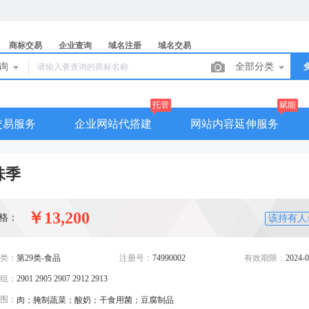
商标交易
企业查询
域名注册
域名交易
查询
全部分类
托管
赋能
交易服务
企业网站代搭建
网站内容延伸服务
味季
￥13,200
格：
该持有人
类：
第29类-食品
注册号：
74990002
有效期限：
2024-0
组：
2901 2905 2907 2912 2913
围：
肉；腌制蔬菜；酸奶；干食用菌；豆腐制品