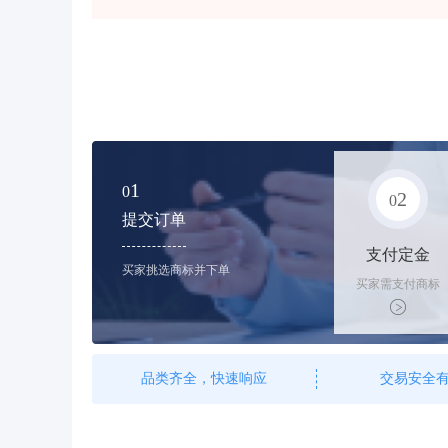
1
0
2
0
提交订单
支付定金
买家挑选商标并下单
买家需支付商标
标价的10%的购
买订金
品类齐全，快速响应
交易安全