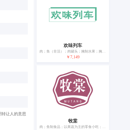
欢味列车
肉；鱼（非活）；肉罐头；腌制水果；腌制蔬菜；蛋；牛奶制品；食用油；加工过的坚果；豆腐
￥7,149
明转让人的意思
牧棠
肉；鱼制食品；以果蔬为主的零食小吃；水果蜜饯；速冻方便菜肴；奶；食用油；加工过的坚果；干食用菌；豆腐制品