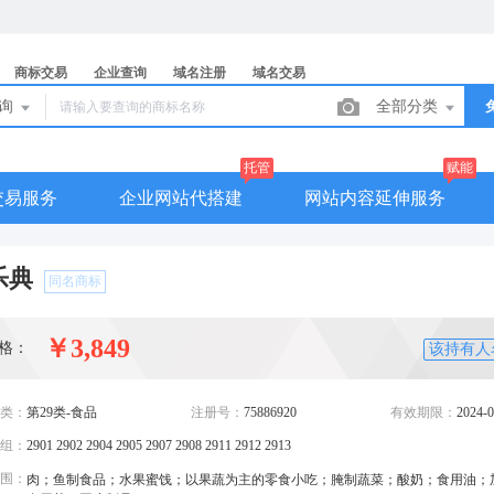
商标交易
企业查询
域名注册
域名交易
查询
全部分类
托管
赋能
交易服务
企业网站代搭建
网站内容延伸服务
乐典
同名商标
￥3,849
格：
该持有人
类：
第29类-食品
注册号：
75886920
有效期限：
2024-0
组：
2901 2902 2904 2905 2907 2908 2911 2912 2913
围：
肉；鱼制食品；水果蜜饯；以果蔬为主的零食小吃；腌制蔬菜；酸奶；食用油；