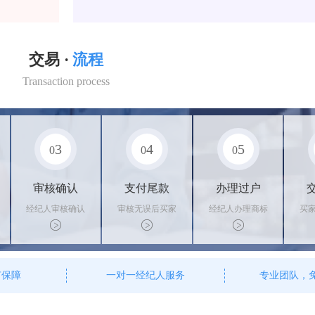
交易 ·
流程
Transaction process
3
4
5
0
0
0
审核确认
支付尾款
办理过户
经纪人审核确认
审核无误后买家
经纪人办理商标
买
商标状态
支付尾款，卖家
转让手续，交付
料
办理相关手续
相关证书
资
有保障
一对一经纪人服务
专业团队，