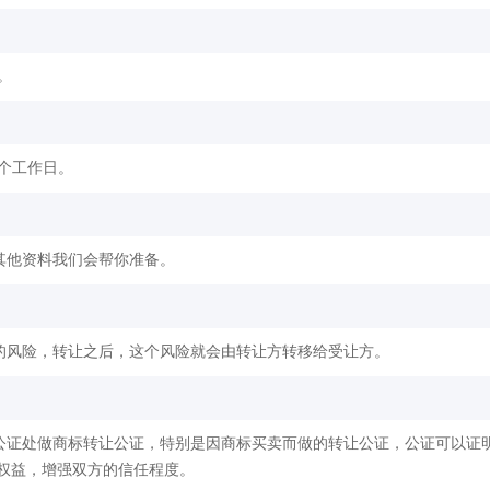
。
2个工作日。
其他资料我们会帮你准备。
的风险，转让之后，这个风险就会由转让方转移给受让方。
公证处做商标转让公证，特别是因商标买卖而做的转让公证，公证可以证
权益，增强双方的信任程度。