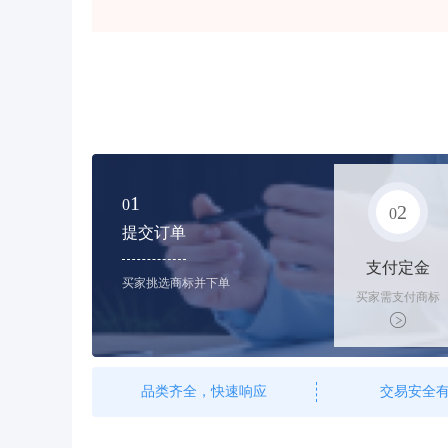
1
0
2
0
提交订单
支付定金
买家挑选商标并下单
买家需支付商标
标价的10%的购
买订金
品类齐全，快速响应
交易安全