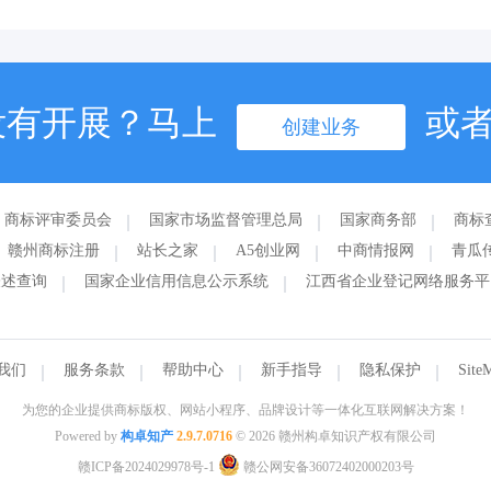
没有开展？马上
或
创建业务
商标评审委员会
国家市场监督管理总局
国家商务部
商标
赣州商标注册
站长之家
A5创业网
中商情报网
青瓜
表述查询
国家企业信用信息公示系统
江西省企业登记网络服务平
我们
服务条款
帮助中心
新手指导
隐私保护
Site
为您的企业提供商标版权、网站小程序、品牌设计等一体化互联网解决方案！
Powered by
构卓知产
2.9.7.0716
© 2026 赣州构卓知识产权有限公司
赣ICP备2024029978号-1
赣公网安备36072402000203号