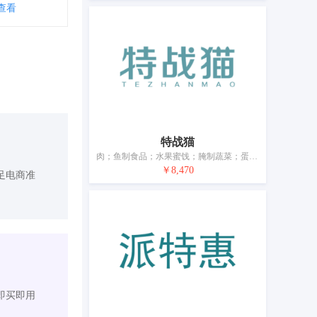
查看
特战猫
肉；鱼制食品；水果蜜饯；腌制蔬菜；蛋；牛奶制品；食用油；果冻；加工过的坚果；豆腐制品
￥8,470
足电商准
即买即用