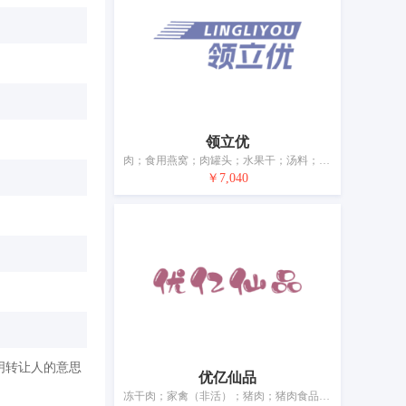
领立优
肉；食用燕窝；肉罐头；水果干；汤料；蛋；酸奶；食用油；干食用菌；豆腐制品
￥7,040
明转让人的意思
优亿仙品
冻干肉；家禽（非活）；猪肉；猪肉食品；肉；虾（非活）；鱼（非活）；水果罐头；以水果为主的零食小吃；加工过的坚果