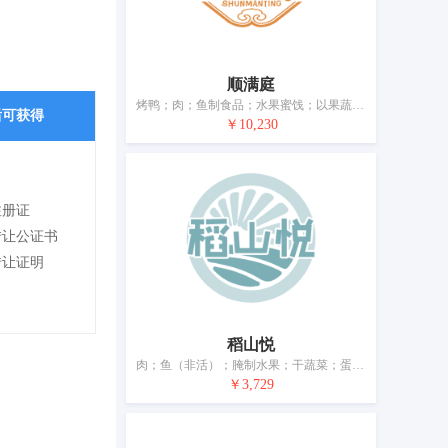
顺满庭
烤鸭；肉；鱼制食品；水果蜜饯；以果蔬为主的零食小吃；腌制蔬菜；食用油；加工过的坚果；干食用菌；豆腐制品
后可获得
￥10,230
注册证
转让公证书
转让证明
稻山悦
肉；鱼（非活）；腌制水果；干蔬菜；蛋；奶制品；食用油脂；加工过的坚果；干食用菌；豆腐制品
￥3,729