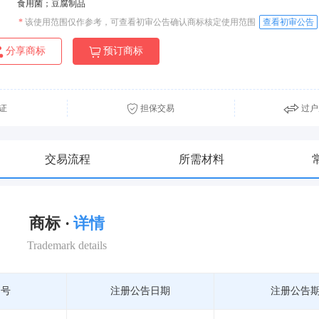
食用菌；豆腐制品
*
该使用范围仅作参考，可查看初审公告确认商标核定使用范围
查看初审公告
分享商标
预订商标
证
担保交易
过户
交易流程
所需材料
商标 ·
详情
Trademark details
期号
注册公告日期
注册公告