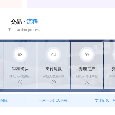
交易 ·
流程
Transaction process
3
4
5
0
0
0
审核确认
支付尾款
办理过户
经纪人审核确认
审核无误后买家
经纪人办理商标
买
商标状态
支付尾款，卖家
转让手续，交付
料
办理相关手续
相关证书
资
有保障
一对一经纪人服务
专业团队，