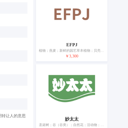
EFPJ
植物；燕麦；新鲜的园艺草本植物；贝壳类动物（活的）；未加工的坚果；新鲜蔬菜；植物种子；动物饲料；酿酒麦芽；动物栖息用干草
￥3,300
明转让人的意思
妙太太
圣诞树；谷（谷类）；自然花；活动物；新鲜水果；新鲜蔬菜；植物种子；动物食品；酿酒麦芽；宠物用香砂