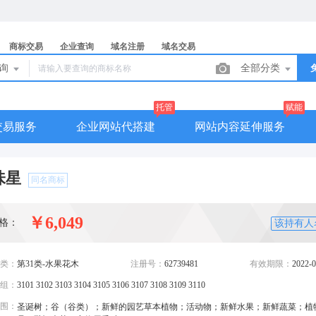
商标交易
企业查询
域名注册
域名交易
查询
全部分类
托管
赋能
交易服务
企业网站代搭建
网站内容延伸服务
味星
同名商标
￥6,049
格：
该持有人
类：
第31类-水果花木
注册号：
62739481
有效期限：
2022-0
组：
3101 3102 3103 3104 3105 3106 3107 3108 3109 3110
围：
圣诞树；谷（谷类）；新鲜的园艺草本植物；活动物；新鲜水果；新鲜蔬菜；植