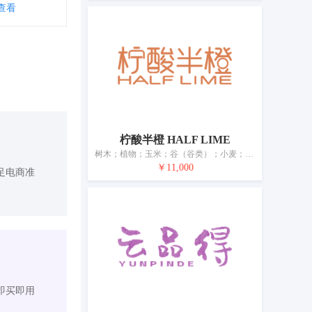
查看
柠酸半橙 HALF LIME
树木；植物；玉米；谷（谷类）；小麦；活动物；未加工的坚果；新鲜水果；新鲜蔬菜；动物食品
￥11,000
足电商准
即买即用