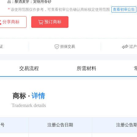
品；酿酒麦芽；宠物用香砂
*
该使用范围仅作参考，可查看初审公告确认商标核定使用范围
查看初审公告
分享商标
预订商标
证
担保交易
过户
交易流程
所需材料
商标 ·
详情
Trademark details
期号
注册公告日期
注册公告