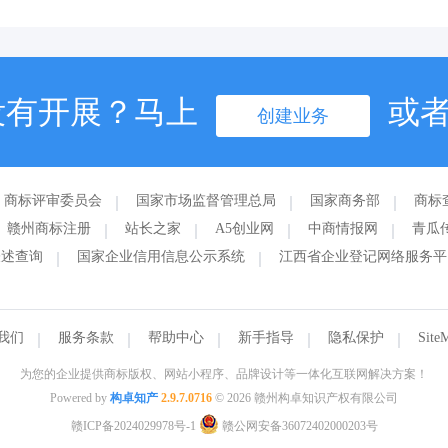
没有开展？马上
或
创建业务
商标评审委员会
国家市场监督管理总局
国家商务部
商标
赣州商标注册
站长之家
A5创业网
中商情报网
青瓜
表述查询
国家企业信用信息公示系统
江西省企业登记网络服务平
我们
服务条款
帮助中心
新手指导
隐私保护
Site
为您的企业提供商标版权、网站小程序、品牌设计等一体化互联网解决方案！
Powered by
构卓知产
2.9.7.0716
© 2026 赣州构卓知识产权有限公司
赣ICP备2024029978号-1
赣公网安备36072402000203号