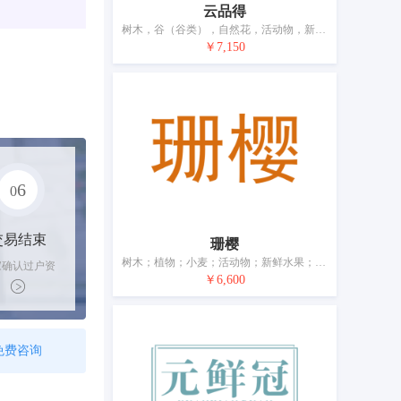
云品得
树木，谷（谷类），自然花，活动物，新鲜水果，新鲜蔬菜，未加工谷种，动物食品，酿酒麦芽，动物垫窝用干稻草
￥7,150
6
0
交易结束
珊樱
树木；植物；小麦；活动物；新鲜水果；新鲜蔬菜；植物种子；饲料；酿酒麦芽；宠物用香砂
家确认过户资
￥6,600
后，平台解冻
金支付卖家
免费咨询