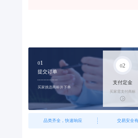
1
0
2
0
提交订单
支付定金
买家挑选商标并下单
买家需支付商标
标价的10%的购
买订金
品类齐全，快速响应
交易安全