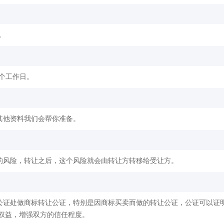
。
2个工作日。
其他资料我们会帮你准备。
的风险，转让之后，这个风险就会由转让方转移给受让方。
公证处做商标转让公证，特别是因商标买卖而做的转让公证，公证可以证
权益，增强双方的信任程度。